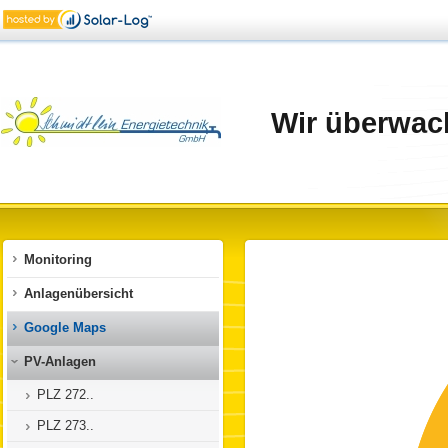
Wir überwach
Monitoring
Anlagenübersicht
Google Maps
PV-Anlagen
PLZ 272..
PLZ 273..