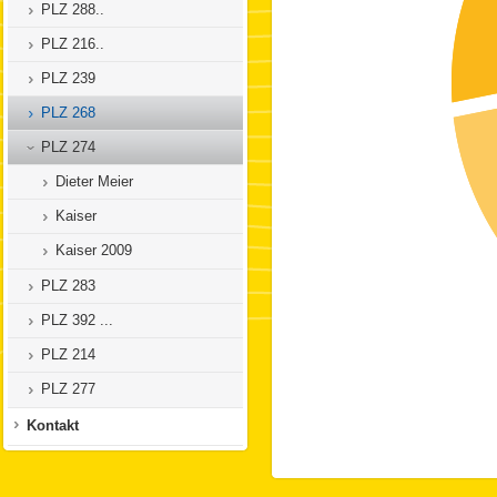
PLZ 288..
PLZ 216..
PLZ 239
PLZ 268
PLZ 274
Dieter Meier
Kaiser
Kaiser 2009
PLZ 283
PLZ 392 ...
PLZ 214
PLZ 277
Kontakt